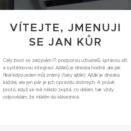
VÍTEJTE, JMENUJI
SE JAN KŮR
Celý život se zabývám IT podporou uživatelů, správou sítí
a systémovou integrací. Ajťáků je dneska hodně, ale jak
říkal kdysi jeden můj známý (taky ajťák): Ajťák je dneska
každej, ale jen pár je jich opravdu dobrejch. A právě
proto, když se mě někdo zeptá, co dělám, tak vždy
odpovídám, že mlátím do klávesnice.